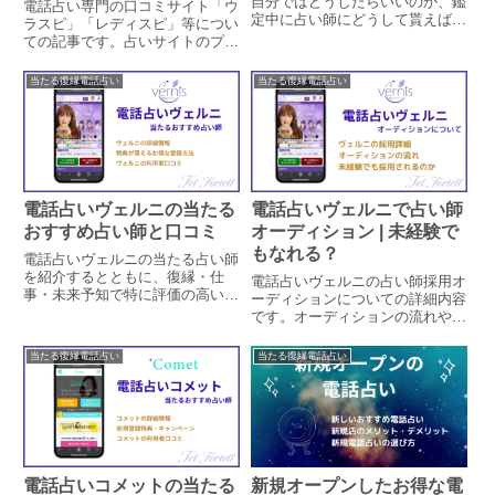
自分ではどうしたらいいのか、鑑
電話占い専門の口コミサイト「ウ
定中に占い師にどうして貰えば良
ラスピ」「レディスピ」等につい
いか、こんな占い師には気をつけ
ての記事です。占いサイトのプロ
るべきという内容について、実体
フィール欄では得られない細かい
験も一緒に詳しく解説していま
情報も知りたい人には口コミサイ
当たる復縁電話占い
当たる復縁電話占い
す。
トを見るのがおすすめです。口コ
ミを見る際の注意点や、おすすめ
のサイトも一緒に紹介していま
す。
電話占いヴェルニの当たる
電話占いヴェルニで占い師
おすすめ占い師と口コミ
オーディション | 未経験で
もなれる？
電話占いヴェルニの当たる占い師
を紹介するとともに、復縁・仕
電話占いヴェルニの占い師採用オ
事・未来予知で特に評価の高い先
ーディションについての詳細内容
生をピックアップしています。ヴ
です。オーディションの流れや条
ェルニの概要や特徴、口コミ、キ
件と選考基準や成功する占い師の
ャンペーン、料金と支払い方法な
共通点、採用された後の環境や未
当たる復縁電話占い
当たる復縁電話占い
どの情報もまとめています。よく
経験でも採用されるのかについて
ある質問やその答えも掲載中で
詳しく簡潔に解説しています。
す。
電話占いコメットの当たる
新規オープンしたお得な電