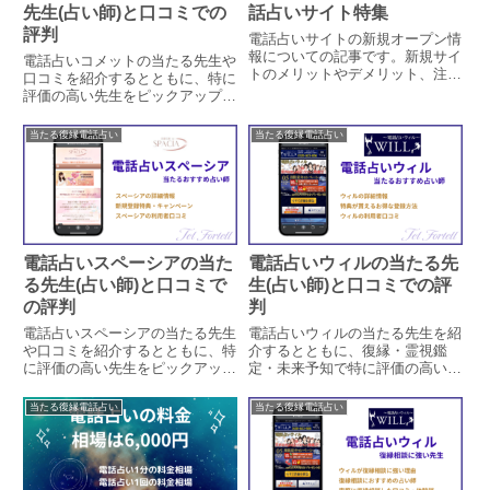
先生(占い師)と口コミでの
話占いサイト特集
評判
電話占いサイトの新規オープン情
報についての記事です。新規サイ
電話占いコメットの当たる先生や
トのメリットやデメリット、注意
口コミを紹介するとともに、特に
すべき事についても合わせて紹介
評価の高い先生をピックアップし
しています。新規サイトが危険な
ています。電話占いコメットの概
サイトではないか、トラブルを未
要や特徴、口コミ独自アンケート
当たる復縁電話占い
当たる復縁電話占い
然に防ぐためにも安全性の確認方
結果、キャンペーン、料金と支払
法もご覧ください。
い方法などの情報もまとめていま
す。
電話占いスペーシアの当た
電話占いウィルの当たる先
る先生(占い師)と口コミで
生(占い師)と口コミでの評
の評判
判
電話占いスペーシアの当たる先生
電話占いウィルの当たる先生を紹
や口コミを紹介するとともに、特
介するとともに、復縁・霊視鑑
に評価の高い先生をピックアップ
定・未来予知で特に評価の高い先
しています。電話占いスペーシア
生をピックアップしています。ウ
の概要や特徴、口コミ独自アンケ
ィルの概要や特徴、口コミ、キャ
当たる復縁電話占い
当たる復縁電話占い
ート結果、キャンペーン、料金と
ンペーン、料金と支払い方法など
支払い方法などの情報もまとめて
の情報もまとめています。よくあ
います。
る質問やその答えも掲載中です。