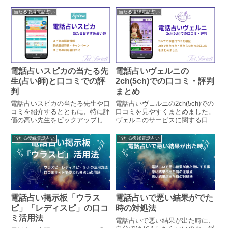
当たる復縁電話占い
当たる復縁電話占い
電話占いスピカの当たる先
電話占いヴェルニの
生(占い師)と口コミでの評
2ch(5ch)での口コミ・評判
判
まとめ
電話占いスピカの当たる先生や口
電話占いヴェルニの2ch(5ch)での
コミを紹介するとともに、特に評
口コミを見やすくまとめました。
価の高い先生をピックアップして
ヴェルニのサービスに関する口コ
います。電話占いスピカの概要や
ミはもちろん、2chで報告されて
特徴、口コミ独自アンケート結
いる当たった・当たらなかった口
当たる復縁電話占い
当たる復縁電話占い
果、キャンペーン、料金と支払い
コミを占い師先生別にまとめ、評
方法などの情報もまとめていま
判の良かったおすすめ占い師をピ
す。
ックアップしています。
電話占い掲示板「ウラス
電話占いで悪い結果がでた
ピ」「レディスピ」の口コ
時の対処法
ミ活用法
電話占いで悪い結果が出た時に、