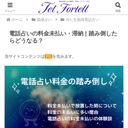
メニュー
検索
ホーム
復縁占い
当たる復縁電話占い
電話占いの料金未払い・滞納 | 踏み倒した
らどうなる？
当サイトコンテンツは
を含みます。
PR