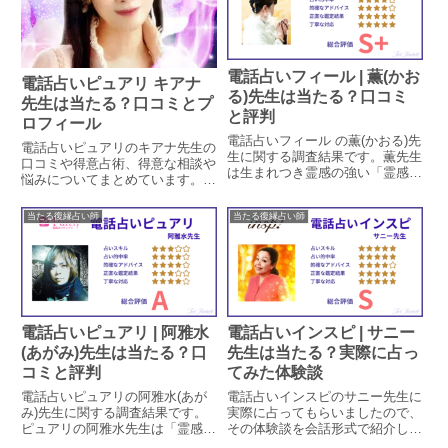
についても見ていきます。【退店
済】
電話占いフィール | 薫(かお
電話占いピュアリ キアナ
る)先生は当たる？口コミ
先生は当たる？口コミとプ
と評判
ロフィール
電話占いフィール の薫(かおる)先
電話占いピュアリのキアナ先生の
生に関する調査結果です。薫先生
口コミや得意占術、得意な相談や
は生まれつき霊感の強い「霊感霊
悩みについてまとめています。実
視鑑定と祈祷祈願」を得意とする
際に相談された方のレビューを抜
占い師です。薫先生の特徴や鑑定
粋し、これから相談される方の参
当たる復縁占い師
当たる復縁占い師
方法、口コミでの評判による占い
考になるよう掲載しています。
的中率を調査しています。口コミ
から鑑定時の対応についても見て
いきます。
電話占いピュアリ | 阿雅水
電話占いインスピ | サニー
(あがみ)先生は当たる？口
先生は当たる？実際に占っ
コミと評判
てみた体験談
電話占いピュアリの阿雅水(あが
電話占いインスピのサニー先生に
み)先生に関する調査結果です。
実際に占ってもらいましたので、
ピュアリの阿雅水先生は「霊感タ
その体験談を会話形式で紹介しま
ロットカードによる未来予知」を
す。サニー先生は霊感タロットを