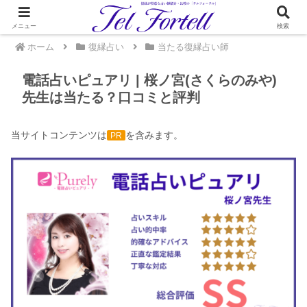
メニュー
検索
ホーム
復縁占い
当たる復縁占い師
電話占いピュアリ | 桜ノ宮(さくらのみや)
先生は当たる？口コミと評判
当サイトコンテンツは
を含みます。
PR