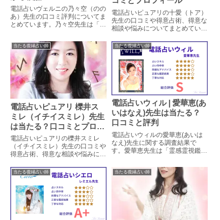
コミとプロフィール
電話占いヴェルニの乃々空（のの
電話占いピュアリの十愛（トア）
あ）先生の口コミ評判についてま
先生の口コミや得意占術、得意な
とめています。乃々空先生は「恋
相談や悩みについてまとめていま
愛専科」「明るくカラッとしてい
す。実際に相談された方のレビュ
る」と評判の占い師ですが、本当
ーを抜粋し、これから相談される
当たる復縁占い師
当たる復縁占い師
に当たるのかどうか実際に鑑定を
方の参考になるよう掲載していま
した方の口コミから、良い口コミ
す。
悪い口コミをピックアップして検
証しています。
電話占いウィル | 愛華恵(あ
電話占いピュアリ 櫟井ス
いはなえ)先生は当たる？
ミレ（イチイスミレ）先生
口コミと評判
は当たる？口コミとプロフ
電話占いウィルの愛華恵(あいは
ィール
電話占いピュアリの櫟井スミレ
なえ)先生に関する調査結果で
（イチイスミレ）先生の口コミや
す。愛華恵先生は「霊感霊視鑑定
得意占術、得意な相談や悩みにつ
による復縁相談」を得意とする占
いてまとめています。実際に相談
い師です。愛華恵先生の特徴や鑑
された方のレビューを抜粋し、こ
当たる復縁占い師
当たる復縁占い師
定方法、口コミでの評判による占
れから相談される方の参考になる
い的中率を調査しています。口コ
よう掲載しています。
ミから鑑定時の対応についても見
ていきます。