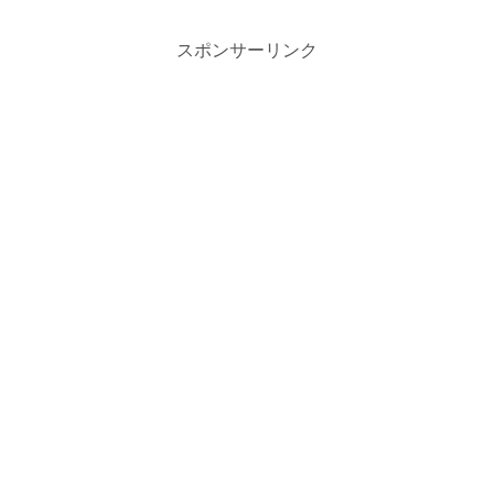
得意とする占い師です。阿雅水先
使って鑑定をする先生で、今回は
生の特徴や鑑定方法や、口コミで
調査員の復縁相談を視て頂きまし
スポンサーリンク
の評判による占い的中率を調査し
た。
ています。口コミから鑑定時の対
応についても見ていきます。