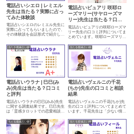
電話占いシエロ | レミエル
電話占いピュアリ 咲耶ロ
先生は当たる？実際に占っ
ーズマリー(サヤローズマ
てみた体験談
リー)先生は当たる？口コ
電話占いシエロのレミエル先生に
ミと評価
電話占いピュアリの咲耶ローズマ
実際に占ってもらいましたので、
リー先生の口コミ評判についてま
その体験談を会話形式で紹介しま
とめています。咲耶ローズマリー
す。レミエル先生はインスピレー
先生はオリジナル総合占術を得意
ションとカードを使った鑑定をす
とするピュアリの超人気占い師で
当たる復縁占い師
当たる復縁占い師
る先生で、今回は調査員の復縁相
すが、本当に当たるのかどうか実
談を視て頂きました。
際に鑑定をした方の口コミから検
証します。
電話占いウラナ | 巳巳(み
電話占いヴェルニの千花
み)先生は当たる？口コミ
(ちか)先生の口コミと相談
と評判
結果
電話占いウラナの巳巳(みみ)先生
電話占いヴェルニの千花(ちか)先
に関する調査結果です。巳巳先生
生の口コミ評判についてまとめて
は「霊感タロットでの恋愛相談」
います。千花先生は「少ない情報
を得意とする占い師です。巳巳先
から時期や内容を的確に当てる」
生の特徴や鑑定方法、口コミでの
と評判の占い師ですが、本当に当
当たる復縁占い師
当たる復縁占い師
評判による占い的中率を調査して
たるのかどうか実際に鑑定をした
います。口コミから鑑定時の対応
方の口コミから検証します。