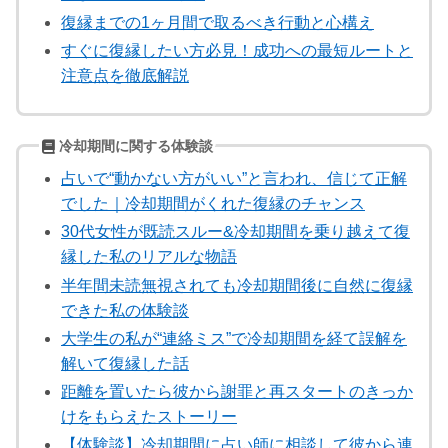
復縁までの1ヶ月間で取るべき行動と心構え
すぐに復縁したい方必見！成功への最短ルートと
注意点を徹底解説
冷却期間に関する体験談
占いで“動かない方がいい”と言われ、信じて正解
でした｜冷却期間がくれた復縁のチャンス
30代女性が既読スルー&冷却期間を乗り越えて復
縁した私のリアルな物語
半年間未読無視されても冷却期間後に自然に復縁
できた私の体験談
大学生の私が“連絡ミス”で冷却期間を経て誤解を
解いて復縁した話
距離を置いたら彼から謝罪と再スタートのきっか
けをもらえたストーリー
【体験談】冷却期間に占い師に相談して彼から連