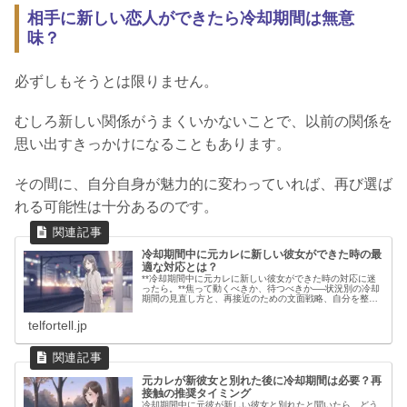
相手に新しい恋人ができたら冷却期間は無意
味？
必ずしもそうとは限りません。
むしろ新しい関係がうまくいかないことで、以前の関係を
思い出すきっかけになることもあります。
その間に、自分自身が魅力的に変わっていれば、再び選ば
れる可能性は十分あるのです。
冷却期間中に元カレに新しい彼女ができた時の最
適な対応とは？
**冷却期間中に元カレに新しい彼女ができた時の対応に迷
ったら。**焦って動くべきか、待つべきか──状況別の冷却
期間の見直し方と、再接近のための文面戦略、自分を整え
るための考え方を丁寧に解説します。
telfortell.jp
元カレが新彼女と別れた後に冷却期間は必要？再
接触の推奨タイミング
冷却期間中に元彼が新しい彼女と別れたと聞いたら、どう