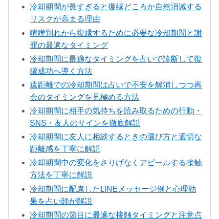
冷却期間が長すぎると復縁どころか自然消滅する
リスクが高まる理由
喧嘩別れから復縁するために必要な冷却期間と謝
罪の最適なタイミング
冷却期間に最適なタイミングを占いで診断して復
縁成功へ導く方法
遠距離での冷却期間は占いで不安を解消しつつ再
会のタイミングを見極める方法
冷却期間に相手の気持ちを読み取るための行動・
SNS・友人のサインを徹底解説
冷却期間に友人に相談するときの選び方と適切な
距離感を丁寧に解説
冷却期間中の変化をさりげなくアピールする接触
方法を丁寧に解説
冷却期間に配慮したLINEメッセージ例と心理効
果を占い師が解説
冷却期間の節目に最適な接触タイミングと注意点