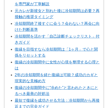
を専門家が丁寧解説
元カレが新彼女と別れた後に冷却期間は必要？再
接触の推奨タイミング
冷却期間終了後すぐに会う？会わない？再会に向
けた判断基準
冷却期間を活かす「自己診断チェックリスト」付
きガイド
復縁を目指すなら冷却期間は「1ヶ月」で心と関
係をリセットする
復縁の冷却期間中に女性が心境を整理する心理と
は
2年の冷却期間を経た復縁は可能？成功のカギと
現実的な見極め方
復縁の冷却期間中に“冷めた”と言われたときにと
るべき最善の対処法
最短で復縁を成功させる方法：冷却期間から再接
近までの完全ガイド