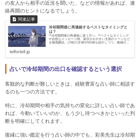
の友人から相手の近況を聞いた、などの情報があれば、連
絡再開のヒントになるでしょう。
冷却期間後に再連絡するベストなタイミングと
は？
**冷却期間後の再連絡に迷う方へ。**ベストなタイミング
や自然なメッセージ例、返信されやすい文面のトーンなど
を徹底解説。LINEの文例やNG例も紹介しつつ、復縁の可
能性を高めるアプローチを丁寧にご案内します。
telfortell.jp
占いで冷却期間の出口を確認するという選択
客観的な判断が難しいときは、経験豊富な占い師に相談す
るのも一つの方法です。
特に、冷却期間や相手の気持ちの変化に詳しい占い師であ
れば、今動いていいのか、もう少し待つべきかといった判
断を明確にしてくれます。
復縁に強い鑑定を行う占い師の中でも、彩美先生は冷却期