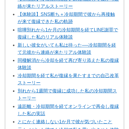
絡が来たリアルストーリー
【体験談】SNS断ち＋冷却期間で彼から再接触
が来て復縁できた私の軌跡
喧嘩別れから1か月の冷却期間を経てLINE謝罪で
復縁した私のリアル体験談
新しい彼女がいても私は待った──冷却期間を経
て元彼から連絡が来たリアル体験談
同棲解消から冷却を経て再び寄り添えた私の復縁
体験談
冷却期間を経て私が復縁を果たすまでの自己改革
ストーリー
別れから1週間で復縁に成功した私の冷却期間ス
トーリー
遠距離・冷却期間を経てオンラインで再会し復縁
した私の実話
とにかく連絡しない1か月で彼が気づいたこと