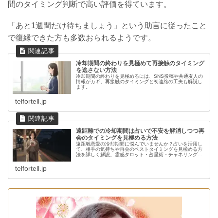
間のタイミング判断で高い評価を得ています。
「あと1週間だけ待ちましょう」という助言に従ったこと
で復縁できた方も多数おられるようです。
冷却期間の終わりを見極めて再接触のタイミング
を逃さない方法
冷却期間の終わりを見極めるには、SNS投稿や共通友人の
情報がカギ。再接触のタイミングと初連絡の工夫も解説し
ます。
telfortell.jp
遠距離での冷却期間は占いで不安を解消しつつ再
会のタイミングを見極める方法
遠距離恋愛の冷却期間に悩んでいませんか？占いを活用し
て、相手の気持ちや再会のベストタイミングを見極める方
法を詳しく解説。霊感タロット・占星術・チャネリングな
どの鑑定実例も紹介し、遠距離ならではの不安を和らげる
ヒントをお届けします。
telfortell.jp