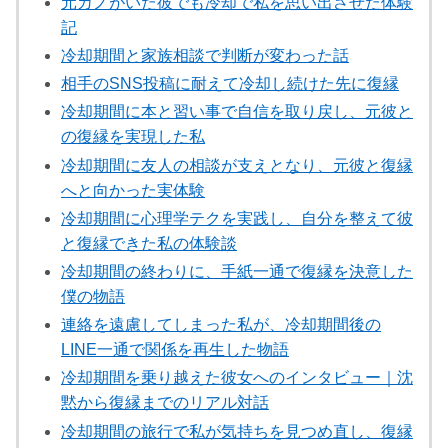
元カノがいた彼でも冷却で私を思い出させた体験
記
冷却期間と家族相談で判断が変わった話
相手のSNS投稿に耐えて冷却し続けた先に復縁
冷却期間に本と習い事で自信を取り戻し、元彼と
の復縁を実現した私
冷却期間に友人の相談が支えとなり、元彼と復縁
へと向かった実体験
冷却期間に心理学テクを実践し、自分を整えて彼
と復縁できた私の体験談
冷却期間の終わりに、手紙一通で復縁を決意した
僕の物語
連絡を遠慮してしまった私が、冷却期間後の
LINE一通で関係を再生した物語
冷却期間を乗り越えた彼女へのインタビュー｜沈
黙から復縁までのリアル対話
冷却期間の旅行で私が気持ちを見つめ直し、復縁