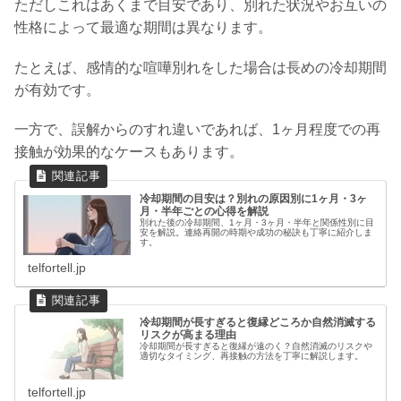
ただしこれはあくまで目安であり、別れた状況やお互いの
性格によって最適な期間は異なります。
たとえば、感情的な喧嘩別れをした場合は長めの冷却期間
が有効です。
一方で、誤解からのすれ違いであれば、1ヶ月程度での再
接触が効果的なケースもあります。
冷却期間の目安は？別れの原因別に1ヶ月・3ヶ
月・半年ごとの心得を解説
別れた後の冷却期間、1ヶ月・3ヶ月・半年と関係性別に目
安を解説。連絡再開の時期や成功の秘訣も丁寧に紹介しま
す。
telfortell.jp
冷却期間が長すぎると復縁どころか自然消滅する
リスクが高まる理由
冷却期間が長すぎると復縁が遠のく？自然消滅のリスクや
適切なタイミング、再接触の方法を丁寧に解説します。
telfortell.jp