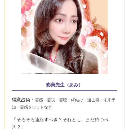
彩美先生（あみ）
得意占術
：
霊感・霊視・霊聴・縁結び・過去視・未来予
知・霊感タロットなど
「そろそろ連絡すべき？それとも、まだ待つべ
き？」