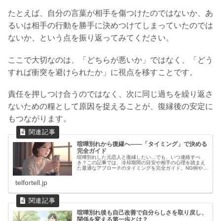
たとえば、自分の言葉が相手を傷つけたのではないか、あ
るいは相手の行動を勝手に決めつけてしまっていたのでは
ないか、という点を振り返ってみてください。
ここで大切なのは、「どちらが悪いか」ではなく、「どう
すれば衝突を避けられたか」に視点を移すことです。
責任を押しつけ合うのではなく、次に同じ過ちを繰り返さ
ないための糧として原因を捉えることが、復縁後の安定に
もつながります。
喧嘩別れから復縁へ――「タイミング」で決める
完全ガイド
喧嘩別れした元恋人と復縁したい…でも、いつ連絡すべ
き？この記事では、冷却期間の目安や相手の心理を踏まえ
た最適なアプローチのタイミングを完全ガイド。NG例や具
体的なLINE文例付きで、失敗を避けながら再スタートを切
るためのヒントが満載です。
telfortell.jp
喧嘩別れ後も自己改善で自分らしさを取り戻し、
関係を変える第一歩とは？