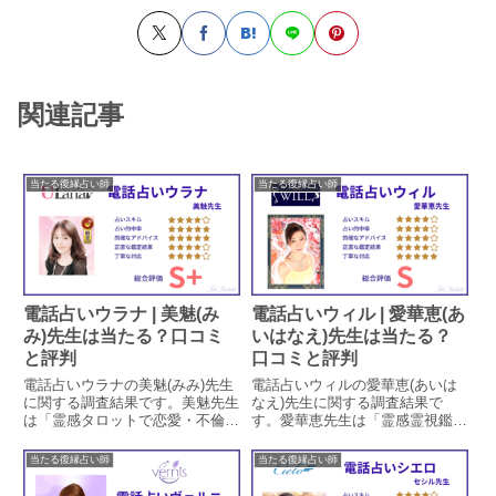
関連記事
当たる復縁占い師
当たる復縁占い師
電話占いウラナ | 美魅(み
電話占いウィル | 愛華恵(あ
み)先生は当たる？口コミ
いはなえ)先生は当たる？
と評判
口コミと評判
電話占いウラナの美魅(みみ)先生
電話占いウィルの愛華恵(あいは
に関する調査結果です。美魅先生
なえ)先生に関する調査結果で
は「霊感タロットで恋愛・不倫・
す。愛華恵先生は「霊感霊視鑑定
復縁など人間関係による悩み相
による復縁相談」を得意とする占
談」を得意とする占い師です。美
い師です。愛華恵先生の特徴や鑑
当たる復縁占い師
当たる復縁占い師
魅先生の特徴や鑑定方法、口コミ
定方法、口コミでの評判による占
での評判による占い的中率を調査
い的中率を調査しています。口コ