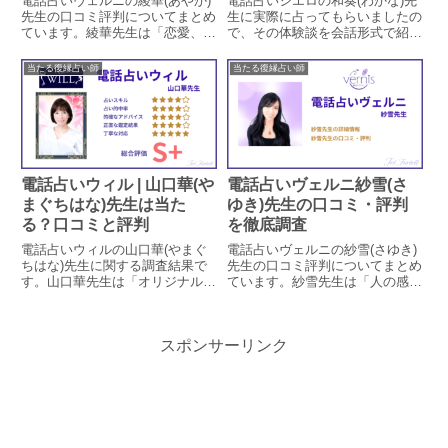
電話占いヴェルニの綾華(あやか)
電話占いシエロの和奏(わかな)先
先生の口コミ評判についてまとめ
生に実際に占ってもらいましたの
ています。綾華先生は「恋愛、復
で、その体験談を会話形式で紹介
縁に強い」と評判の占い師です
します。和奏先生は宇宙からのメ
が、本当に当たるのかどうか実際
ッセージを受け取って鑑定をする
当たる復縁占い師
当たる復縁占い師
に鑑定をした方の口コミから、良
先生で、今回は調査員の復縁相談
い口コミ悪い口コミをピックアッ
を視て頂きました。
プして検証しています。
電話占いウィル | 山口華(や
電話占いヴェルニ紗雪(さ
まぐちはな)先生は当た
ゆき)先生の口コミ・評判
る？口コミと評判
を徹底調査
電話占いウィルの山口華(やまぐ
電話占いヴェルニの紗雪(さゆき)
ちはな)先生に関する調査結果で
先生の口コミ評判についてまとめ
す。山口華先生は「オリジナル祈
ています。紗雪先生は「人の感情
祷による願望成就や、ライブ鑑定
の感覚をキャッチすること」が得
による相手の気持ち」を得意とす
意な占い師ですが、本当に当たる
る占い師です。山口華先生の特徴
のかどうか実際に鑑定をした方の
スポンサーリンク
や鑑定方法、口コミでの評判によ
口コミから、良い口コミ悪い口コ
る占い的中率を調査しています。
ミをピックアップして検証してい
口コミから鑑定時の対応について
ます。
も見ていきます。