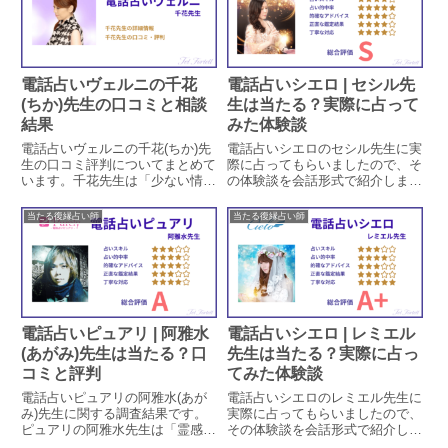
しています。口コミから鑑定時の
ミから鑑定時の対応についても見
対応についても見ていきます。
ていきます。
電話占いヴェルニの千花
電話占いシエロ | セシル先
(ちか)先生の口コミと相談
生は当たる？実際に占って
結果
みた体験談
電話占いヴェルニの千花(ちか)先
電話占いシエロのセシル先生に実
生の口コミ評判についてまとめて
際に占ってもらいましたので、そ
います。千花先生は「少ない情報
の体験談を会話形式で紹介しま
から時期や内容を的確に当てる」
す。セシル先生は過去霊視によっ
と評判の占い師ですが、本当に当
て相手の気持ちや状況を視ること
当たる復縁占い師
当たる復縁占い師
たるのかどうか実際に鑑定をした
が得意な先生で、今回は調査員が
方の口コミから検証します。
SNSで出会った男性の状況を視
て頂きました。
電話占いピュアリ | 阿雅水
電話占いシエロ | レミエル
(あがみ)先生は当たる？口
先生は当たる？実際に占っ
コミと評判
てみた体験談
電話占いピュアリの阿雅水(あが
電話占いシエロのレミエル先生に
み)先生に関する調査結果です。
実際に占ってもらいましたので、
ピュアリの阿雅水先生は「霊感タ
その体験談を会話形式で紹介しま
ロットカードによる未来予知」を
す。レミエル先生はインスピレー