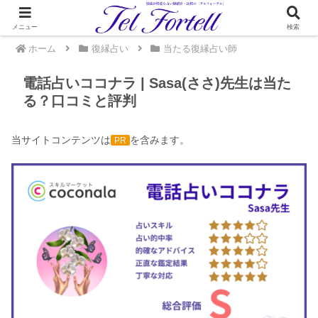
メニュー
検索
ホーム
復縁占い
当たる復縁占い師
電話占いココナラ | Sasa(ささ)先生は当た
る？口コミと評判
当サイトコンテンツは
を含みます。
PR