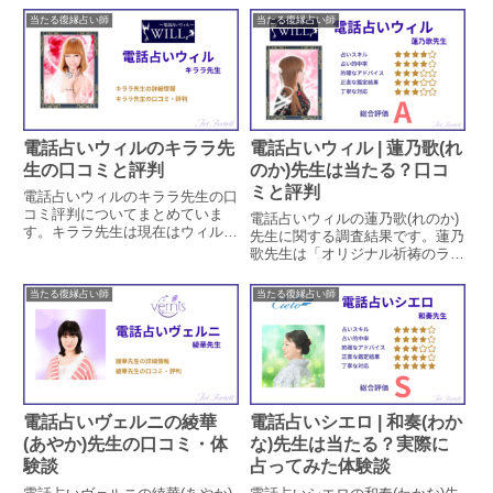
得意とする占い師です。阿雅水先
ションとカードを使った鑑定をす
当たる復縁占い師
当たる復縁占い師
生の特徴や鑑定方法や、口コミで
る先生で、今回は調査員の復縁相
の評判による占い的中率を調査し
談を視て頂きました。
ています。口コミから鑑定時の対
応についても見ていきます。
電話占いウィルのキララ先
電話占いウィル | 蓮乃歌(れ
生の口コミと評判
のか)先生は当たる？口コ
ミと評判
電話占いウィルのキララ先生の口
コミ評判についてまとめていま
電話占いウィルの蓮乃歌(れのか)
す。キララ先生は現在はウィルを
先生に関する調査結果です。蓮乃
退職され、個人で「宇宙キララ」
歌先生は「オリジナル祈祷のラベ
として活躍されています。キララ
ンダーフレイム」を得意とする占
先生の鑑定が本当に当たるのかど
い師です。蓮乃歌先生の特徴や鑑
当たる復縁占い師
当たる復縁占い師
うか、実際に鑑定をした方の口コ
定方法、口コミでの評判による占
ミをピックアップして検証してい
い的中率を調査しています。口コ
ます。
ミから鑑定時の対応についても見
ていきます。
電話占いヴェルニの綾華
電話占いシエロ | 和奏(わか
(あやか)先生の口コミ・体
な)先生は当たる？実際に
験談
占ってみた体験談