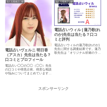
抜粋し、これから相談される方の
当たる復縁占い師
当たる復縁占い師
参考になるよう掲載しています。
電話占いウィル | 蓮乃歌(れ
のか)先生は当たる？口コ
ミと評判
電話占いウィルの蓮乃歌(れのか)
先生に関する調査結果です。蓮乃
電話占いヴェルニ 明日香
歌先生は「オリジナル祈祷のラベ
（アスカ）先生は当たる？
ンダーフレイム」を得意とする占
口コミとプロフィール
い師です。蓮乃歌先生の特徴や鑑
定方法、口コミでの評判による占
電話占い◯◯の◯◯（◯◯）先生
い的中率を調査しています。口コ
の口コミや得意占術、得意な相談
ミから鑑定時の対応についても見
や悩みについてまとめています。
ていきます。
実際に相談された方のレビューを
抜粋し、これから相談される方の
参考になるよう掲載しています。
スポンサーリンク