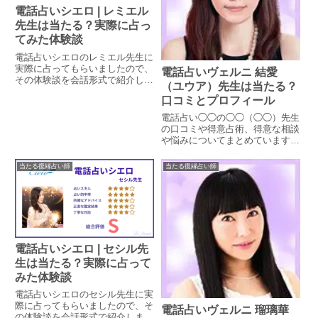
電話占いシエロ | レミエル
先生は当たる？実際に占っ
てみた体験談
電話占いシエロのレミエル先生に
実際に占ってもらいましたので、
電話占いヴェルニ 結愛
その体験談を会話形式で紹介しま
（ユウア）先生は当たる？
す。レミエル先生はインスピレー
口コミとプロフィール
ションとカードを使った鑑定をす
る先生で、今回は調査員の復縁相
電話占い◯◯の◯◯（◯◯）先生
談を視て頂きました。
の口コミや得意占術、得意な相談
や悩みについてまとめています。
実際に相談された方のレビューを
抜粋し、これから相談される方の
当たる復縁占い師
当たる復縁占い師
参考になるよう掲載しています。
電話占いシエロ | セシル先
生は当たる？実際に占って
みた体験談
電話占いシエロのセシル先生に実
際に占ってもらいましたので、そ
電話占いヴェルニ 瑠璃華
の体験談を会話形式で紹介しま