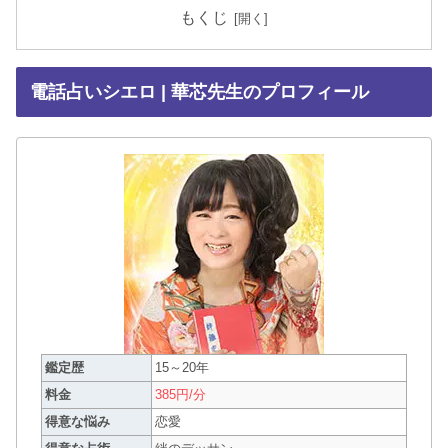
もくじ
電話占いシエロ | 華芯先生のプロフィール
鑑定歴
15～20年
料金
385円/分
得意な悩み
恋愛