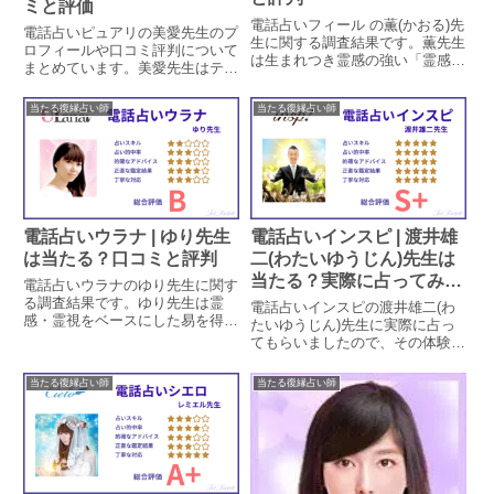
ミと評価
電話占いフィール の薫(かおる)先
電話占いピュアリの美愛先生のプ
生に関する調査結果です。薫先生
ロフィールや口コミ評判について
は生まれつき霊感の強い「霊感霊
まとめています。美愛先生はテレ
視鑑定と祈祷祈願」を得意とする
ビや雑誌でも活躍する有名な占い
占い師です。薫先生の特徴や鑑定
師ですが、本当に当たるのかどう
当たる復縁占い師
当たる復縁占い師
方法、口コミでの評判による占い
か実際に鑑定をした方の口コミか
的中率を調査しています。口コミ
ら検証します。
から鑑定時の対応についても見て
いきます。
電話占いウラナ | ゆり先生
電話占いインスピ | 渡井雄
は当たる？口コミと評判
二(わたいゆうじん)先生は
当たる？実際に占ってみた
電話占いウラナのゆり先生に関す
体験談
る調査結果です。ゆり先生は霊
電話占いインスピの渡井雄二(わ
感・霊視をベースにした易を得意
たいゆうじん)先生に実際に占っ
とする占い師です。ゆり先生の特
てもらいましたので、その体験談
徴や鑑定方法、口コミでの評判に
を会話形式で紹介します。渡井雄
よる占い的中率を調査していま
二先生は視鑑定をする先生で、今
当たる復縁占い師
当たる復縁占い師
す。口コミから鑑定時の対応につ
回は調査員の復縁相談を視て頂き
いても見ていきます。【退店済】
ました。