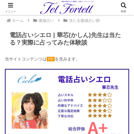
メニュー
検索
ホーム
復縁占い
当たる復縁占い師
電話占いシエロ | 華芯(かしん)先生は当た
る？実際に占ってみた体験談
当サイトコンテンツは
を含みます。
PR