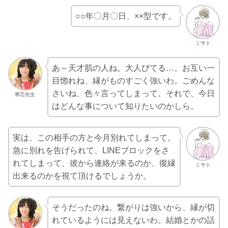
○○年〇月〇日、××型です。
ミサト
あ～天才肌の人ね。大人びてる…。お互い一
目惚れね、縁がものすごく強いわ。ごめんな
さいね、色々言ってしまって。それで、今日
華芯先生
はどんな事について知りたいのかしら。
実は、この相手の方と今月別れてしまって。
急に別れを告げられて、LINEブロックをさ
れてしまって、彼から連絡が来るのか、復縁
ミサト
出来るのかを視て頂けるでしょうか。
そうだったのね。繋がりは強いから、縁が切
れているようには見えないわ。結婚とかの話