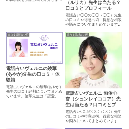
（ルリカ）先生は当たる？
す。セシル先生は過去霊視によっ
口コミとプロフィール
て相手の気持ちや状況を視ること
が得意な先生で、今回は調査員が
電話占い◯◯の◯◯（◯◯）先生
SNSで出会った男性の状況を視
の口コミや得意占術、得意な相談
て頂きました。
や悩みについてまとめています。
実際に相談された方のレビューを
抜粋し、これから相談される方の
当たる復縁占い師
当たる復縁占い師
参考になるよう掲載しています。
電話占いヴェルニの綾華
(あやか)先生の口コミ・体
験談
電話占いヴェルニの綾華(あやか)
先生の口コミ評判についてまとめ
電話占いヴェルニ 旬伶心
ています。綾華先生は「恋愛、復
杏（シュンレイココア）先
縁に強い」と評判の占い師です
生は当たる？口コミとプロ
が、本当に当たるのかどうか実際
に鑑定をした方の口コミから、良
フィール
電話占い◯◯の◯◯（◯◯）先生
い口コミ悪い口コミをピックアッ
の口コミや得意占術、得意な相談
プして検証しています。
や悩みについてまとめています。
実際に相談された方のレビューを