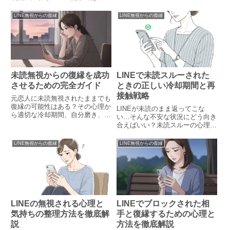
ネルの活用法など、脈あり・脈な
信をもらいやすくする質問形式の
しを見極めながら具体的な対処法
LINEの書き方や具体的なテンプ
LINE無視からの復縁
LINE無視からの復縁
を徹底解説します。
レを紹介。心理的な工夫や送信タ
イミング、NG例まで詳しく解説
します。
未読無視からの復縁を成功
LINEで未読スルーされた
させるための完全ガイド
ときの正しい冷却期間と再
接触戦略
元恋人に未読無視されたままでも
復縁の可能性はある？その心理か
LINEが未読のまま返ってこな
ら適切な冷却期間、自分磨き、
い…そんな不安な状況にどう向き
NG行動まで、未読無視から関係
合えばいい？未読スルーの心理や
を修復するための具体的ステップ
正しい冷却期間の目安、再送
をやさしく解説します。
LINEのタイミング、自分磨きの
LINE無視からの復縁
LINE無視からの復縁
方法まで丁寧に解説します。
LINEの無視される心理と
LINEでブロックされた相
気持ちの整理方法を徹底解
手と復縁するための心理と
説
方法を徹底解説