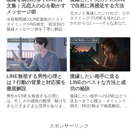
文集｜元恋人の心を動かす
で自然に再接近する方法
メッセージ術
元カノと復縁したいけれど、どの
タイミングでLINEを送ればいい
冷却期間後のLINE連絡のベスト
かわからない――そんなあなた
タイミングやNG例文、状況別の
へ。冷却期間の取り方から自然な
復縁メッセージ例を丁寧に解説。
連絡のコツ、返信をもらいやすい
30代女性や男性のアプローチ方
メッセージ例まで、相手の心に届
法も紹介し、LINEで自然に距離
LINE無視からの復縁
LINE無視からの復縁
く連絡方法を丁寧に解説します。
を縮めるヒントを網羅。
LINE無視する男性心理と
復縁したい相手に送る
は？行動の背景と対応策を
LINEのベストな方法と成
徹底解説
功の秘訣
男性がLINEを無視する心理に
復縁したい相手へのLINEはどう
は、忙しさや感情の整理、駆け引
送るべき？心構え・タイミング・
きなどさまざまな背景がありま
例文・NG行動まで徹底解説。誠
す。本記事では無視の理由を心理
実なアプローチで自然な再接近を
学視点から丁寧に解説し、状況別
成功に導く方法を紹介します。
の対処法や男性の本音を探るヒン
スポンサーリンク
トをお届けします。