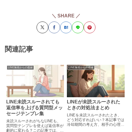
＼ SHARE ／
関連記事
LINE無視からの復縁
LINE無視からの復縁
LINE未読スルーされても
LINEが未読スルーされた
返信率を上げる質問型メッ
ときの対処法まとめ
セージテンプレ集
LINEを未読スルーされたとき、
どう対応すればいい？本記事では
未読スルーされがちなLINEも、
冷却期間の考え方、相手の心理、
質問型テンプレを使えば返信率が
送っても良いLINE例文、他チャ
劇的に変わる？この記事では、返