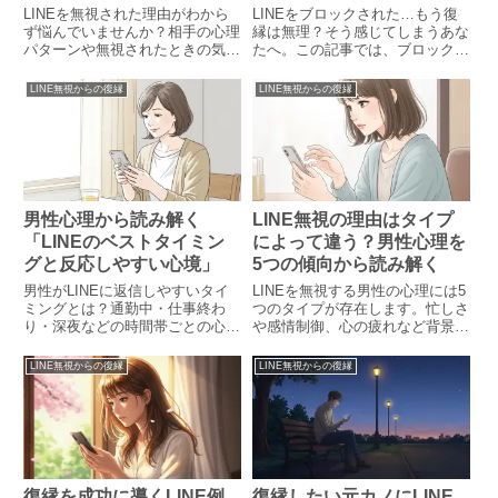
LINEを無視された理由がわから
LINEをブロックされた…もう復
ず悩んでいませんか？相手の心理
縁は無理？そう感じてしまうあな
パターンや無視されたときの気持
たへ。この記事では、ブロックの
ちの整理方法、前向きな対処法ま
心理背景から冷却期間の取り方、
で丁寧に解説します。
再アプローチの方法まで丁寧に解
LINE無視からの復縁
LINE無視からの復縁
説。復縁を叶えるための具体的な
ステップを紹介します。
男性心理から読み解く
LINE無視の理由はタイプ
「LINEのベストタイミン
によって違う？男性心理を
グと反応しやすい心境」
5つの傾向から読み解く
男性がLINEに返信しやすいタイ
LINEを無視する男性の心理には5
ミングとは？通勤中・仕事終わ
つのタイプが存在します。忙しさ
り・深夜などの時間帯ごとの心理
や感情制御、心の疲れなど背景は
や、LINE文例、返信の頻度に隠
さまざま。本記事ではタイプ別に
された本音を徹底解説します。好
特徴と対処法を解説し、あなたの
LINE無視からの復縁
LINE無視からの復縁
印象を与えるコツとNGタイミン
不安を和らげます。
グも紹介。
復縁を成功に導くLINE例
復縁したい元カノにLINE