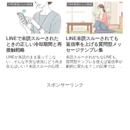
をやさしく解説します。
特徴と対処法を解説し、あなたの
LINE無視からの復縁
LINE無視からの復縁
不安を和らげます。
LINEで未読スルーされた
LINE未読スルーされても
ときの正しい冷却期間と再
返信率を上げる質問型メッ
接触戦略
セージテンプレ集
LINEが未読のまま返ってこな
未読スルーされがちなLINEも、
い…そんな不安な状況にどう向き
質問型テンプレを使えば返信率が
合えばいい？未読スルーの心理や
劇的に変わる？この記事では、返
正しい冷却期間の目安、再送
信をもらいやすくする質問形式の
LINEのタイミング、自分磨きの
LINEの書き方や具体的なテンプ
方法まで丁寧に解説します。
レを紹介。心理的な工夫や送信タ
スポンサーリンク
イミング、NG例まで詳しく解説
します。