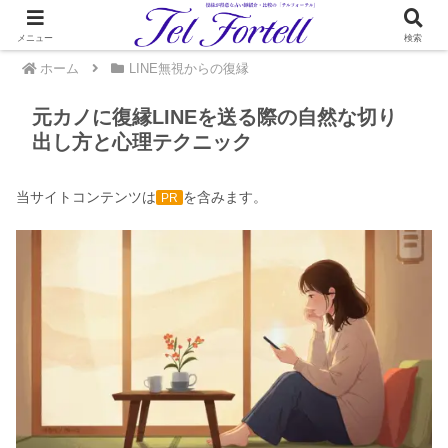
メニュー
検索
ホーム
LINE無視からの復縁
元カノに復縁LINEを送る際の自然な切り
出し方と心理テクニック
当サイトコンテンツは
を含みます。
PR