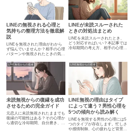
LINEの無視される心理と
LINEが未読スルーされた
気持ちの整理方法を徹底解
ときの対処法まとめ
説
LINEを未読スルーされたとき、
どう対応すればいい？本記事では
LINEを無視された理由がわから
冷却期間の考え方、相手の心理、
ず悩んでいませんか？相手の心理
送っても良いLINE例文、他チャ
パターンや無視されたときの気持
ネルの活用法など、脈あり・脈な
ちの整理方法、前向きな対処法ま
しを見極めながら具体的な対処法
で丁寧に解説します。
LINE無視からの復縁
LINE無視からの復縁
を徹底解説します。
未読無視からの復縁を成功
LINE無視の理由はタイプ
させるための完全ガイド
によって違う？男性心理を
5つの傾向から読み解く
元恋人に未読無視されたままでも
復縁の可能性はある？その心理か
LINEを無視する男性の心理には5
ら適切な冷却期間、自分磨き、
つのタイプが存在します。忙しさ
NG行動まで、未読無視から関係
や感情制御、心の疲れなど背景は
を修復するための具体的ステップ
さまざま。本記事ではタイプ別に