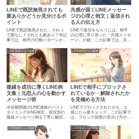
LINEで既読無視されても
共感が届くLINEメッセー
脈ありかどうか見分けるポ
ジの心理と例文｜返信され
イント
る人の伝え方
LINEで既読無視された…それっ
LINEで返信をもらうには、相手
て脈なし？それとも脈あり？本記
の心理に寄り添った「共感メッセ
事では、相手の行動パターンから
ージ」が鍵。この記事では、共感
脈の有無を見極めるポイントを具
が生まれる心理的仕組みから、実
体的に解説。返信がこない理由
践的なLINEの書き方、NG例、効
LINE無視からの復縁
LINE無視からの復縁
や、再アプローチのタイミング、
果的なタイミングまでを徹底解説
相談先として頼れる占い師・清流
します。
先生の紹介も。
復縁を成功に導くLINE例
LINEで相手にブロックさ
文集｜元恋人の心を動かす
れているか・解除されたか
メッセージ術
を見極める方法
冷却期間後のLINE連絡のベスト
LINEでブロックされたかも…と
タイミングやNG例文、状況別の
感じたら要チェック。この記事で
復縁メッセージ例を丁寧に解説。
は、ブロック状態の見分け方や解
30代女性や男性のアプローチ方
除された兆候、自然な再接触のタ
法も紹介し、LINEで自然に距離
イミングまでをわかりやすく解
LINE無視からの復縁
LINE無視からの復縁
を縮めるヒントを網羅。
説。迷ったときの対処法や占いの
活用術も紹介しています。