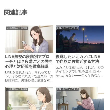
関連記事
LINE無視からの復縁
LINE無視からの復縁
LINE無視の段階別アプロ
復縁したい元カノにLINE
ーチとは？段階ごとの男性
で自然に再接近する方法
心理と対応策を徹底解説
元カノと復縁したいけれど、どの
タイミングでLINEを送ればいい
LINEを無視された…それってど
かわからない――そんなあなた
ういう心理？未読・既読スルーの
へ。冷却期間の取り方から自然な
段階別に、男性心理と最適な対応
連絡のコツ、返信をもらいやすい
策をフローチャートで解説。
メッセージ例まで、相手の心に届
LINE無視からの復縁
LINE無視からの復縁
く連絡方法を丁寧に解説します。