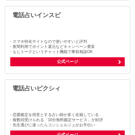
電話占いインスピ
・スマホ特化サイトなので使いやすいと評判
・夜間利用でポイント還元などキャンペーン豊富
・もじトークというチャット機能で事前相談OK
公式ページ
電話占いピクシィ
・恋愛鑑定を得意とする占い師が多く在籍している
・複数回受けられる「10分無料鑑定サービス」が好評
・先生選びに迷ったらコンシェルジュがお手伝い
公式ページ