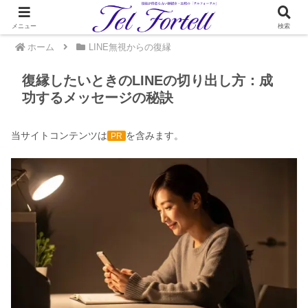
メニュー
検索
ホーム
LINE無視からの復縁
復縁したいときのLINEの切り出し方：成
功するメッセージの秘訣
当サイトコンテンツは
を含みます。
PR