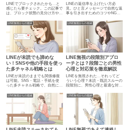
LINEでブロックされたかも…と
LINEの返信率を上げたい方必
感じたら要チェック。この記事で
見。ひと言メッセージで自然な返
は、ブロック状態の見分け方や解
事を引き出すためのコツやNG
除された兆候、自然な再接触のタ
例、タイミングの工夫など、実例
イミングまでをわかりやすく解
を交えて丁寧に解説します。
LINE無視からの復縁
LINE無視からの復縁
説。迷ったときの対処法や占いの
活用術も紹介しています。
LINEが未読でも諦めな
LINE無視の段階別アプロ
い！SNSや他の手段を使っ
ーチとは？段階ごとの男性
た多チャネル戦略とは
心理と対応策を徹底解説
LINEが未読のままでも関係修復
LINEを無視された…それってど
は可能。SNS・電話・手紙を使
ういう心理？未読・既読スルーの
った多チャネル戦略で、自然に再
段階別に、男性心理と最適な対応
接触する方法を解説します。
策をフローチャートで解説。
LINE無視からの復縁
LINE無視からの復縁
LINE未読スルーされても
LINE無視であえて連絡し