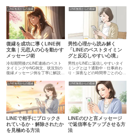
LINE無視からの復縁
LINE無視からの復縁
復縁を成功に導くLINE例
男性心理から読み解く
文集｜元恋人の心を動かす
「LINEのベストタイミン
メッセージ術
グと反応しやすい心境」
冷却期間後のLINE連絡のベスト
男性がLINEに返信しやすいタイ
タイミングやNG例文、状況別の
ミングとは？通勤中・仕事終わ
復縁メッセージ例を丁寧に解説。
り・深夜などの時間帯ごとの心理
30代女性や男性のアプローチ方
や、LINE文例、返信の頻度に隠
法も紹介し、LINEで自然に距離
された本音を徹底解説します。好
LINE無視からの復縁
LINE無視からの復縁
を縮めるヒントを網羅。
印象を与えるコツとNGタイミン
グも紹介。
LINEで相手にブロックさ
LINEのひと言メッセージ
れているか・解除されたか
で返信率をアップさせる方
を見極める方法
法