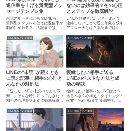
返信率を上げる質問型メッ
ないのは効果的？その心理
セージテンプレ集
とステップを徹底解説
未読スルーされがちなLINEも、
LINEを無視されたとき、あえて
質問型テンプレを使えば返信率が
連絡しないことで逆に印象を残す
劇的に変わる？この記事では、返
アプローチとは？本記事では距離
信をもらいやすくする質問形式の
を置くことで効果的な心理作用を
LINEの書き方や具体的なテンプ
引き出す方法や、タイミング別の
LINE無視からの復縁
LINE無視からの復縁
レを紹介。心理的な工夫や送信タ
具体的な行動プランを徹底解説し
イミング、NG例まで詳しく解説
ます。
します。
LINEの“未読”が続くとき
復縁したい相手に送る
に読む記事：相手の心理と
LINEのベストな方法と成
あなたの対処法
功の秘訣
「送ったLINEが未読のままで不
復縁したい相手へのLINEはどう
安…」そんな時に知っておきたい
送るべき？心構え・タイミング・
相手の心理を状況別に徹底解説。
例文・NG行動まで徹底解説。誠
未読が続く本当の理由や、あなた
実なアプローチで自然な再接近を
が今すべき対応と心の整え方を、
成功に導く方法を紹介します。
LINE無視からの復縁
LINE無視からの復縁
優しく丁寧にお伝えします。