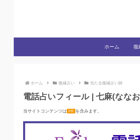
ホーム
復
ホーム
復縁占い
当たる復縁占い師
電話占いフィール | 七麻(な
当サイトコンテンツは
を含みます。
PR