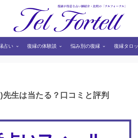
縁占い
復縁の体験談
悩み別の復縁
復縁タロ
なお)先生は当たる？口コミと評判