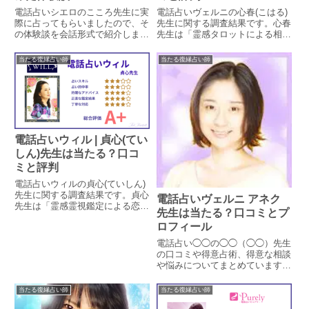
電話占いシエロのこころ先生に実
電話占いヴェルニの心春(こはる)
際に占ってもらいましたので、そ
先生に関する調査結果です。心春
の体験談を会話形式で紹介しま
先生は「霊感タロットによる相手
す。こころ先生はタロットカード
の気持ちの鑑定」を得意とする占
やスピリチュアルを使った鑑定を
い師です。心春先生の特徴や鑑定
当たる復縁占い師
当たる復縁占い師
する先生で、今回は調査員の恋愛
方法、口コミでの評判による占い
相談を視て頂きました。
的中率を調査しています。口コミ
から鑑定時の対応についても見て
いきます。
電話占いウィル | 貞心(てい
しん)先生は当たる？口コ
ミと評判
電話占いウィルの貞心(ていしん)
先生に関する調査結果です。貞心
電話占いヴェルニ アネク
先生は「霊感霊視鑑定による恋
先生は当たる？口コミとプ
愛・復縁相談」を得意とする占い
ロフィール
師です。貞心先生の特徴や鑑定方
法、口コミでの評判による占い的
電話占い◯◯の◯◯（◯◯）先生
中率を調査しています。口コミか
の口コミや得意占術、得意な相談
ら鑑定時の対応についても見てい
や悩みについてまとめています。
きます。
実際に相談された方のレビューを
抜粋し、これから相談される方の
当たる復縁占い師
当たる復縁占い師
参考になるよう掲載しています。