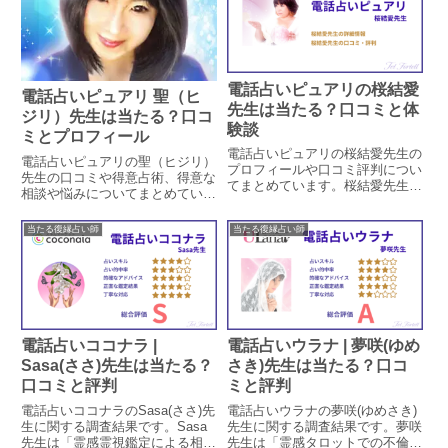
電話占いピュアリの桜結愛
電話占いピュアリ 聖（ヒ
先生は当たる？口コミと体
ジリ）先生は当たる？口コ
験談
ミとプロフィール
電話占いピュアリの桜結愛先生の
電話占いピュアリの聖（ヒジリ）
プロフィールや口コミ評判につい
先生の口コミや得意占術、得意な
てまとめています。桜結愛先生は
相談や悩みについてまとめていま
縁結びのスペシャリストで、恋愛
す。実際に相談された方のレビュ
相談に強い占い師です。タレント
ーを抜粋し、これから相談される
当たる復縁占い師
当たる復縁占い師
をはじめとした有名人も鑑定する
方の参考になるよう掲載していま
人気の先生ですが、桜結愛先生の
す。
鑑定を口コミや体験談から検証し
ます。
電話占いココナラ |
電話占いウラナ | 夢咲(ゆめ
Sasa(ささ)先生は当たる？
さき)先生は当たる？口コ
口コミと評判
ミと評判
電話占いココナラのSasa(ささ)先
電話占いウラナの夢咲(ゆめさき)
生に関する調査結果です。Sasa
先生に関する調査結果です。夢咲
先生は「霊感霊視鑑定による相手
先生は「霊感タロットでの不倫・