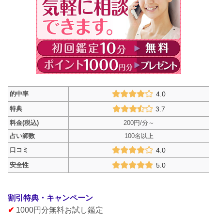
的中率
4.0
特典
3.7
料金(税込)
200円/分～
占い師数
100名以上
口コミ
4.0
安全性
5.0
割引特典・キャンペーン
✔
1000円分無料お試し鑑定