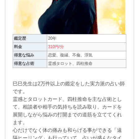
鑑定歴
20年
料金
310円/分
得意な悩み
恋愛、復縁、不倫、浮気
得意な占術
霊感タロット、四柱推命
巳巳先生は2万件以上の鑑定をした実力派の占い師
です。
霊感とタロットカード、四柱推命を主な占術とし
て、相談者や相手の気持ちを読み取り、カードを
展開しながら悩みの打開までの道筋を立ててくれ
ます。
心だけでなく体の痛みも和らげる事ができる「遠
隔ヒーリング」も行っていて、占いが盛んなタイ