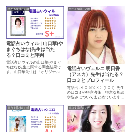
の気持ち・未来予知」を得意とす
復縁相談」を得意とする占い師で
る占い師です。Sasa先生の特徴
す。夢咲先生の特徴や鑑定方法、
当たる復縁占い師
当たる復縁占い師
や鑑定方法、口コミでの評判によ
口コミでの評判による占い的中率
る占い的中率を調査しています。
を調査しています。口コミから鑑
口コミから鑑定時の対応について
定時の対応についても見ていきま
も見ていきます。
す。
電話占いウィル | 山口華(や
まぐちはな)先生は当た
る？口コミと評判
電話占いウィルの山口華(やまぐ
ちはな)先生に関する調査結果で
電話占いヴェルニ 明日香
す。山口華先生は「オリジナル祈
（アスカ）先生は当たる？
祷による願望成就や、ライブ鑑定
口コミとプロフィール
による相手の気持ち」を得意とす
る占い師です。山口華先生の特徴
電話占い◯◯の◯◯（◯◯）先生
や鑑定方法、口コミでの評判によ
の口コミや得意占術、得意な相談
る占い的中率を調査しています。
や悩みについてまとめています。
口コミから鑑定時の対応について
実際に相談された方のレビューを
も見ていきます。
抜粋し、これから相談される方の
当たる復縁占い師
当たる復縁占い師
参考になるよう掲載しています。