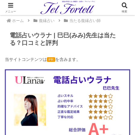
メニュー
検索
ホーム
復縁占い
当たる復縁占い師
電話占いウラナ | 巳巳(みみ)先生は当た
る？口コミと評判
当サイトコンテンツは
を含みます。
PR