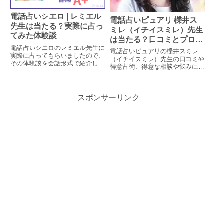
電話占いシエロ | レミエル
電話占いピュアリ 櫟井ス
先生は当たる？実際に占っ
ミレ（イチイスミレ）先生
てみた体験談
は当たる？口コミとプロフ
電話占いシエロのレミエル先生に
ィール
電話占いピュアリの櫟井スミレ
実際に占ってもらいましたので、
（イチイスミレ）先生の口コミや
その体験談を会話形式で紹介しま
得意占術、得意な相談や悩みにつ
す。レミエル先生はインスピレー
いてまとめています。実際に相談
ションとカードを使った鑑定をす
された方のレビューを抜粋し、こ
る先生で、今回は調査員の復縁相
れから相談される方の参考になる
談を視て頂きました。
スポンサーリンク
よう掲載しています。