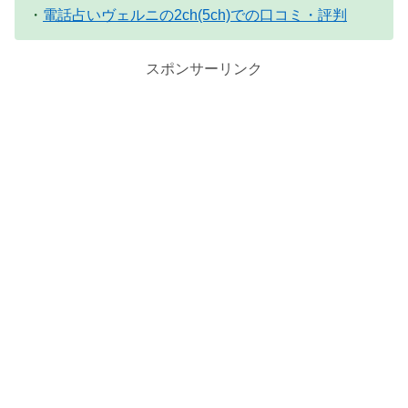
・
電話占いヴェルニの2ch(5ch)での口コミ・評判
スポンサーリンク