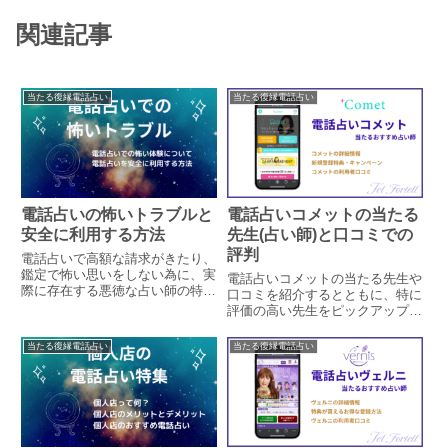
関連記事
当たる復縁電話占い
当たる復縁電話占い
電話占いの怖いトラブルと
電話占いコメットの当たる
安全に利用する方法
先生(占い師)と口コミでの
評判
電話占いで高額な請求がきたり、
鑑定で怖い思いをしない為に、実
電話占いコメットの当たる先生や
際に存在する悪徳な占い師の特徴
口コミを紹介するとともに、特に
や、安全に電話占いを利用する方
評価の高い先生をピックアップし
法について詳しく紹介していま
ています。電話占いコメットの概
す。
要や特徴、口コミ独自アンケート
当たる復縁電話占い
当たる復縁電話占い
結果、キャンペーン、料金と支払
い方法などの情報もまとめていま
す。