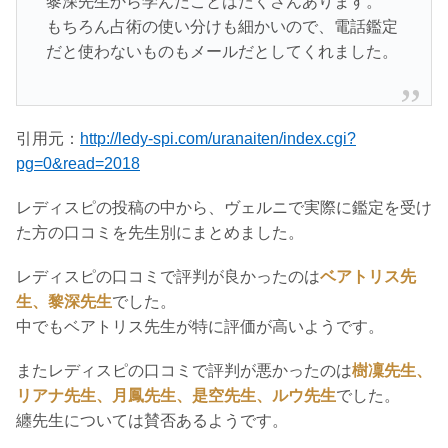
黎深先生から学んだことはたくさんあります。
もちろん占術の使い分けも細かいので、電話鑑定
だと使わないものもメールだとしてくれました。
引用元：
http://ledy-spi.com/uranaiten/index.cgi?
pg=0&read=2018
レディスピの投稿の中から、ヴェルニで実際に鑑定を受け
た方の口コミを先生別にまとめました。
レディスピの口コミで評判が良かったのは
ベアトリス先
生、黎深先生
でした。
中でもベアトリス先生が特に評価が高いようです。
またレディスピの口コミで評判が悪かったのは
樹凜先生、
リアナ先生、月鳳先生、是空先生、ルウ先生
でした。
纏先生については賛否あるようです。