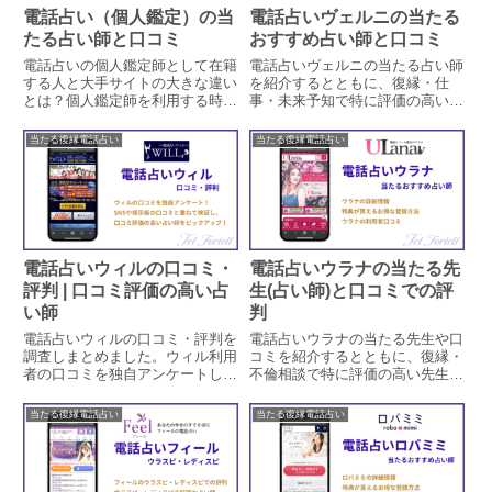
電話占い（個人鑑定）の当
電話占いヴェルニの当たる
たる占い師と口コミ
おすすめ占い師と口コミ
電話占いの個人鑑定師として在籍
電話占いヴェルニの当たる占い師
する人と大手サイトの大きな違い
を紹介するとともに、復縁・仕
とは？個人鑑定師を利用する時の
事・未来予知で特に評価の高い先
注意点や選ぶポイントについても
生をピックアップしています。ヴ
詳しく紹介しています。個人鑑定
ェルニの概要や特徴、口コミ、キ
当たる復縁電話占い
当たる復縁電話占い
は大手サイトで成功した人が独立
ャンペーン、料金と支払い方法な
している場合が多いので能力の高
どの情報もまとめています。よく
い人に当たりやすいです。
ある質問やその答えも掲載中で
す。
電話占いウィルの口コミ・
電話占いウラナの当たる先
評判 | 口コミ評価の高い占
生(占い師)と口コミでの評
い師
判
電話占いウィルの口コミ・評判を
電話占いウラナの当たる先生や口
調査しまとめました。ウィル利用
コミを紹介するとともに、復縁・
者の口コミを独自アンケートした
不倫相談で特に評価の高い先生を
結果と、SNSや匿名掲示板(レデ
ピックアップしています。ウラナ
ィスピ・ウラスピ・2ch)での口コ
の概要や特徴、口コミ独自アンケ
当たる復縁電話占い
当たる復縁電話占い
ミを重ね合わせ、口コミの評価が
ート結果、キャンペーン、料金と
特に高い占い師をピックアップし
支払い方法などの情報もまとめて
ています。
います。