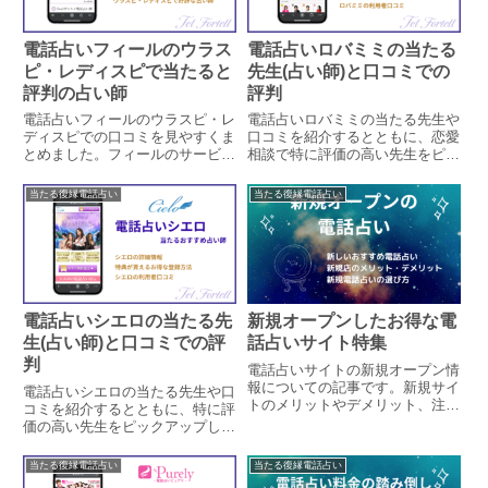
電話占いフィールのウラス
電話占いロバミミの当たる
ピ・レディスピで当たると
先生(占い師)と口コミでの
評判の占い師
評判
電話占いフィールのウラスピ・レ
電話占いロバミミの当たる先生や
ディスピでの口コミを見やすくま
口コミを紹介するとともに、恋愛
とめました。フィールのサービス
相談で特に評価の高い先生をピッ
に関する口コミはもちろん、ウラ
クアップしています。電話占いロ
スピ・レディスピで報告されてい
バミミの概要や特徴、口コミ独自
当たる復縁電話占い
当たる復縁電話占い
る当たったと評判の占い師をまと
アンケート結果、キャンペーン、
めています。
料金と支払い方法などの情報もま
とめています。
電話占いシエロの当たる先
新規オープンしたお得な電
生(占い師)と口コミでの評
話占いサイト特集
判
電話占いサイトの新規オープン情
報についての記事です。新規サイ
電話占いシエロの当たる先生や口
トのメリットやデメリット、注意
コミを紹介するとともに、特に評
すべき事についても合わせて紹介
価の高い先生をピックアップして
しています。新規サイトが危険な
います。電話占いシエロの概要や
サイトではないか、トラブルを未
特徴、口コミ独自アンケート結
当たる復縁電話占い
当たる復縁電話占い
然に防ぐためにも安全性の確認方
果、キャンペーン、料金と支払い