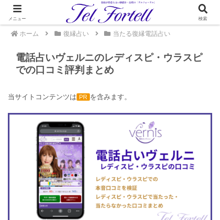
メニュー
検索
ホーム
復縁占い
当たる復縁電話占い
電話占いヴェルニのレディスピ・ウラスピ
での口コミ評判まとめ
当サイトコンテンツは
を含みます。
PR