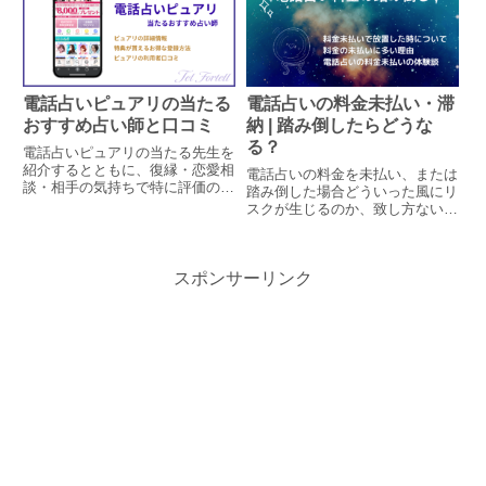
法もご覧ください。
方法などの情報もまとめていま
す。
電話占いピュアリの当たる
電話占いの料金未払い・滞
おすすめ占い師と口コミ
納 | 踏み倒したらどうな
る？
電話占いピュアリの当たる先生を
紹介するとともに、復縁・恋愛相
電話占いの料金を未払い、または
談・相手の気持ちで特に評価の高
踏み倒した場合どういった風にリ
い先生をピックアップしていま
スクが生じるのか、致し方ない理
す。ピュアリの概要や特徴、口コ
由で払えない場合などの対処法も
ミ独自アンケート結果、キャンペ
解説していますので、万が一払い
ーン、料金と支払い方法などの情
忘れてしまった時は絶対に踏み倒
報もまとめています。
スポンサーリンク
しをせず、正しい対応をしましょ
う。