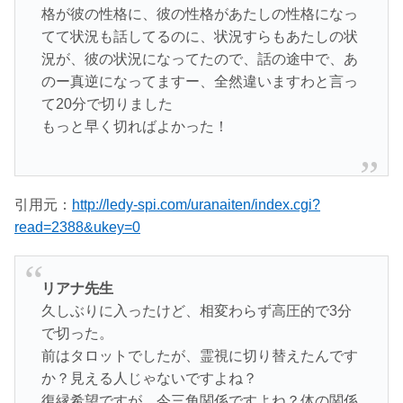
格が彼の性格に、彼の性格があたしの性格になっ
てて状況も話してるのに、状況すらもあたしの状
況が、彼の状況になってたので、話の途中で、あ
のー真逆になってますー、全然違いますわと言っ
て20分で切りました
もっと早く切ればよかった！
引用元：
http://ledy-spi.com/uranaiten/index.cgi?
read=2388&ukey=0
リアナ先生
久しぶりに入ったけど、相変わらず高圧的で3分
で切った。
前はタロットでしたが、霊視に切り替えたんです
か？見える人じゃないですよね？
復縁希望ですが、今三角関係ですよね？体の関係