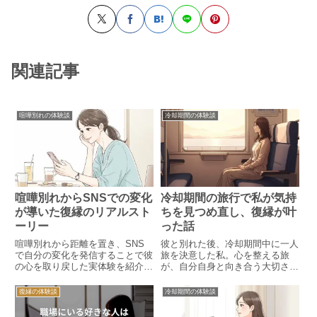
関連記事
喧嘩別れの体験談
冷却期間の体験談
喧嘩別れからSNSでの変化
冷却期間の旅行で私が気持
が導いた復縁のリアルスト
ちを見つめ直し、復縁が叶
ーリー
った話
喧嘩別れから距離を置き、SNS
彼と別れた後、冷却期間中に一人
で自分の変化を発信することで彼
旅を決意した私。心を整える旅
の心を取り戻した実体験を紹介。
が、自分自身と向き合う大切さを
自然な投稿が再接触と復縁を導い
教えてくれ、やがて自然な復縁へ
た過程や、占い師からのアドバイ
とつながった体験談をご紹介しま
復縁の体験談
冷却期間の体験談
スの効果も詳しく描きます。
す。