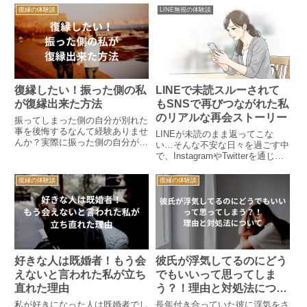
の実体験です。
復縁の体験談
LINE無視の体験談
復縁したい！振った側の私
LINEで未読スルーされて
が復縁出来た方法
もSNSで再びつながれた私
のリアルな再会ストーリー
振ってしまった側の自分が別れた
事を後悔するなんて経験ありませ
LINEが未読のまま返ってこな
んか？実際に振った側の自分が復
い…そんな不安な日々を過ごす中
縁できた時の話や復縁する方法を
で、InstagramやTwitterを通じて
紹介しています。同じ状況で悩ん
彼と再びつながり、奇跡の再会を
でいる人は参考にしてみてくださ
果たした体験談です。SNSでの
復縁の体験談
復縁の体験談
い。
自然な発信が関係を動かすヒント
になるかもしれません。未読スル
ーに悩む方へ希望の物語をお届け
します。
好きな人は既婚者！もう会
彼氏が浮気してるのにどう
えないと言われた私が立ち
でもいいって思ってしま
直れた理由
う？！理由と対処法につい
て
私が好きになった人は既婚者でし
長年付き合っていた彼に浮気をさ