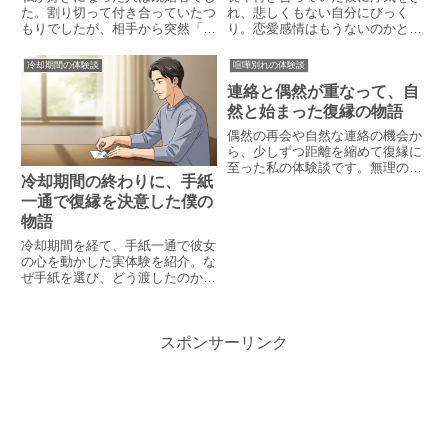
た。割り切って付き合っていたつ
れ、悲しくもない自分にびっく
もりでしたが、相手から突然「も
り。恋愛感情はもうないのかと気
う会えない」と言われて落ち込ん
づいてしまったのだが、人として
でいましたが、とある方法で立ち
は好きだったのでどうするべきか
冷却期間の体験談
喧嘩別れの体験談
直る事ができました。そのある方
悩んでいました。しかしある人に
連絡と偶然が重なって、自
法を体験談と共に紹介します。
相談する事ですっぱり別れる事が
できたのでその実際の話を紹介し
然と始まった復縁の物語
ます。
偶然の再会や自然な連絡の機会か
ら、少しずつ距離を縮めて復縁に
至った私の体験談です。無理のな
冷却期間の終わりに、手紙
いやりとりや占い師の後押しが、
心を再びつなげた軌跡を綴りま
一通で復縁を決意した僕の
す。
物語
冷却期間を経て、手紙一通で彼女
の心を動かした実体験を紹介。な
ぜ手紙を選び、どう渡したのか。
復縁のヒントがここに。
スポンサーリンク