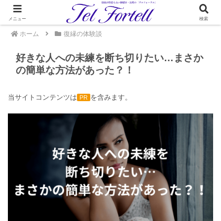
メニュー
検索
ホーム
復縁の体験談
好きな人への未練を断ち切りたい…まさか
の簡単な方法があった？！
当サイトコンテンツは
を含みます。
PR