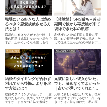
職場にいる好きな人は諦め
【体験談】SNS断ち＋冷却
るべき？恋愛成就させる方
期間で彼から再接触が来て
法とは？
復縁できた私の軌跡
職場内に好きな人ができた時、1
SNS断ちと冷却期間を同時に実
番の問題は成就しなかった場合で
践。心の整理を経て彼に連絡、そ
すが、上手くいくなら誰しも付き
して復縁に至った私の体験を丁寧
合いたいと思いますよね。ここで
に綴ります。
は相手の気持ちをまさかの方法で
復縁の体験談
新しい彼女の体験談
知る事ができ、上手くいった時の
話を紹介します。
結婚のタイミングが合わず
元彼に新しい彼女がいた。
別れてから後悔…よりを戻
でも、諦めなくてよかった
す方法とは？
｜占いが導いてくれた“希
望の道筋”
結婚のタイミングが合わず、一度
元彼に新しい彼女がいても、復縁
別れたものの、後悔していた彼女
の可能性はゼロじゃない。占いを
ですが、まさかの方法で復縁から
きっかけに前を向けた、私の実体
トントン拍子に結婚までいった方
験です。