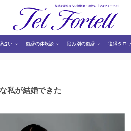
縁占い
復縁の体験談
悩み別の復縁
復縁タロ
な私が結婚できた