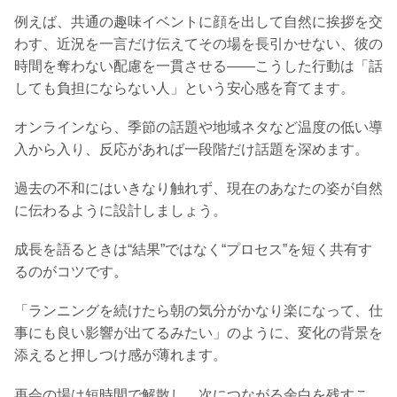
例えば、共通の趣味イベントに顔を出して自然に挨拶を交
わす、近況を一言だけ伝えてその場を長引かせない、彼の
時間を奪わない配慮を一貫させる――こうした行動は「話
しても負担にならない人」という安心感を育てます。
オンラインなら、季節の話題や地域ネタなど温度の低い導
入から入り、反応があれば一段階だけ話題を深めます。
過去の不和にはいきなり触れず、現在のあなたの姿が自然
に伝わるように設計しましょう。
成長を語るときは“結果”ではなく“プロセス”を短く共有す
るのがコツです。
「ランニングを続けたら朝の気分がかなり楽になって、仕
事にも良い影響が出てるみたい」のように、変化の背景を
添えると押しつけ感が薄れます。
再会の場は短時間で解散し、次につながる余白を残すこ